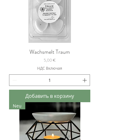
Wachsmelt Traum
Цена
5,00 €
НДС Включая
Добавить в корзину
Neu