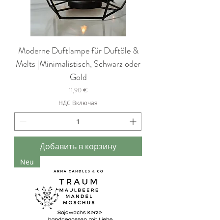
Moderne Duftlampe für Duftöle &
Melts |Minimalistisch, Schwarz oder
Gold
Цена
11,90 €
НДС Включая
Добавить в корзину
Neu