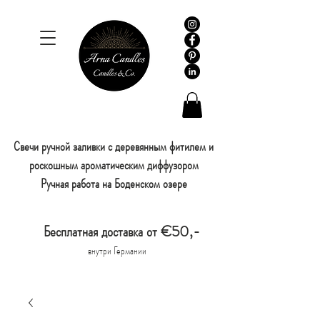
Свечи ручной заливки с деревянным фитилем и
роскошным ароматическим диффузором
Ручная работа на Боденском озере
Бесплатная доставка от €50,-
внутри Германии