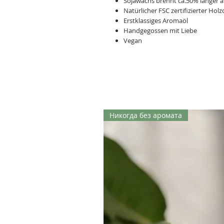
Sojawachs brennt ca.50% länger 
Natürlicher FSC zertifizierter Hol
Erstklassiges Aromaöl
Handgegossen mit Liebe
Vegan
Никогда без аромата