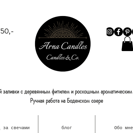
 €50,-
й заливки с деревянным фитилем и роскошным ароматически
Ручная работа на Боденском озере
д за свечами
блог
Обо мне