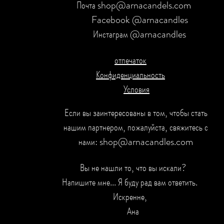
Почта shop@arnacandels.com
Facebook @arnacandles
Инстаграм @arnacandles
отпечаток
Конфиденциальность
Условия
Если вы заинтересованы в том, чтобы стать
нашим партнером, пожалуйста, свяжитесь с
нами: shop@arnacandles.com
Вы не нашли то, что вы искали?
Напишите мне... Я буду рад вам ответить.
Искренне,
Ана