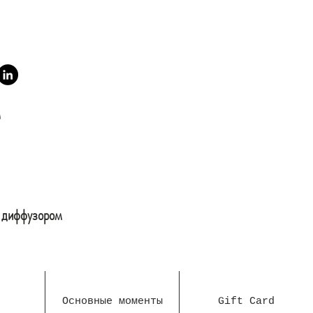
м диффузором
Основные моменты
Gift Card